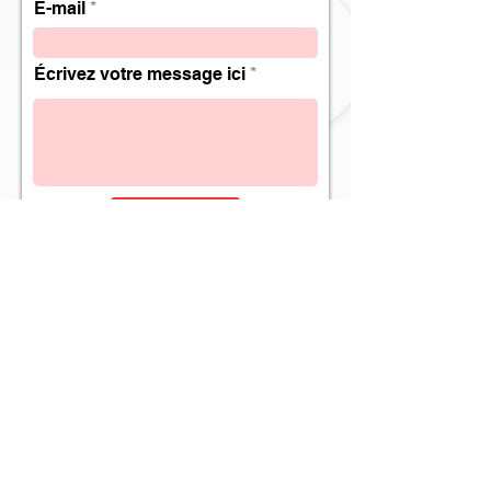
E-mail
Écrivez votre message ici
Envoyer
devenir distributeur
nous envoyer un
email